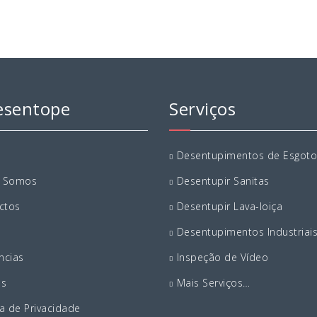
esentope
Serviços
Desentupimentos de Esgoto
 Somos
Desentupir Sanitas
ctos
Desentupir Lava-loiça
Desentupimentos Industriai
ncias
Inspeção de Vídeo
os
Mais Serviços…
ca de Privacidade