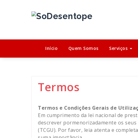
Saltar
para
o
conteúdo
Início
Quem Somos
Serviços
Termos
Termos e Condições Gerais de Utiliza
Em cumprimento da lei nacional de prest
descrever pormenorizadamente os seus T
(TCGU). Por favor, leia atenta e comple
suma importância.