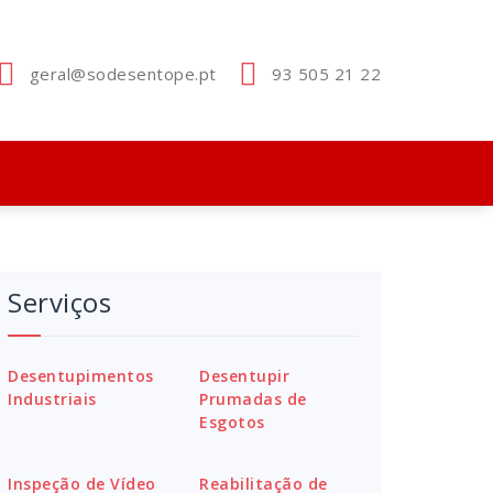
geral@sodesentope.pt
93 505 21 22
Serviços
Desentupimentos
Desentupir
Industriais
Prumadas de
Esgotos
Inspeção de Vídeo
Reabilitação de