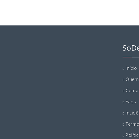
SoD
Início
Quem
Conta
Faqs
Incidê
Term
Políti