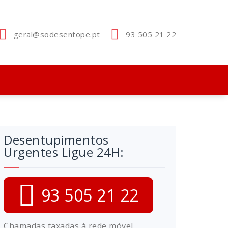
geral@sodesentope.pt
93 505 21 22
Desentupimentos
Urgentes Ligue 24H:
93 505 21 22
Chamadas taxadas à rede móvel