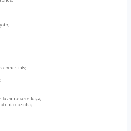
tórios;
goto;
 comerciais;
;
lavar roupa e loiça;
oto da cozinha;