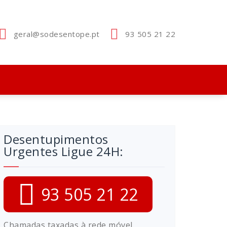
geral@sodesentope.pt
93 505 21 22
Desentupimentos
Urgentes Ligue 24H:
93 505 21 22
Chamadas taxadas à rede móvel